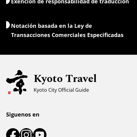
Exención de responsabilidad de traducción
Alojamientos
Guías-intérpretes
Wi-Fi
Notación basada en la Ley de
Cambio de moneda/Impuestos
Transacciones Comerciales Especificadas
Información de seguridad
Para familias con niños
Accesibilidad
Kyoto Travel
Apoyo a los musulmanes
Clima y ropa
Kyoto City Official Guide
Centro de información turística
Siguenos en