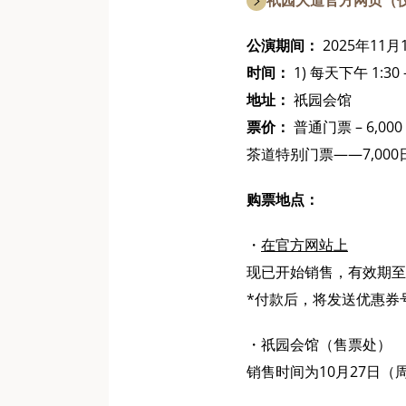
祇园大道官方网页（
公演期间：
2025年11
时间：
1) 每天下午 1:30 
地址：
祇园会馆
票价：
普通门票 – 6,000
茶道特别门票——7,000
购票地点：
・
在官方网站上
现已开始销售，有效期至 1
*付款后，将发送优惠券
・祇园会馆（售票处）
销售时间为10月27日（周