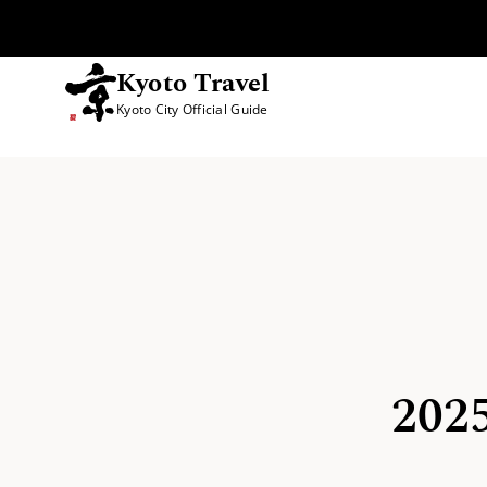
Kyoto Travel
Kyoto City Official Guide
跳至内容
20