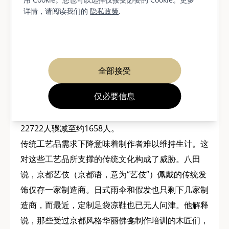
体验它们的制作过程。八田表示，培养“优质”用户，
详情，请阅读我们的
隐私政策
.
以匹配京都的优质产品，是MOCAD使命的一部分。
“传统产业的生存依赖于优质制造商和优质用户。两
者各占一半，最终成就一个整体。”
全部接受
日本手工艺人如今的处境十分艰难。例如，西阵织和
仅必要信息
服腰带的产量已从1975年的733万条下降到2022年
的28万条。同期，西阵织产业的从业人员数量也从
22722人骤减至约1658人。
传统工艺品需求下降意味着制作者难以维持生计。这
对这些工艺品所支撑的传统文化构成了威胁。八田
说，京都艺伎（京都语，意为“艺伎”）佩戴的传统发
饰仅存一家制造商。日式雨伞和假发也只剩下几家制
造商，而最近，定制足袋凉鞋也已无人问津。他解释
说，那些受过京都风格华丽佛龛制作培训的木匠们，