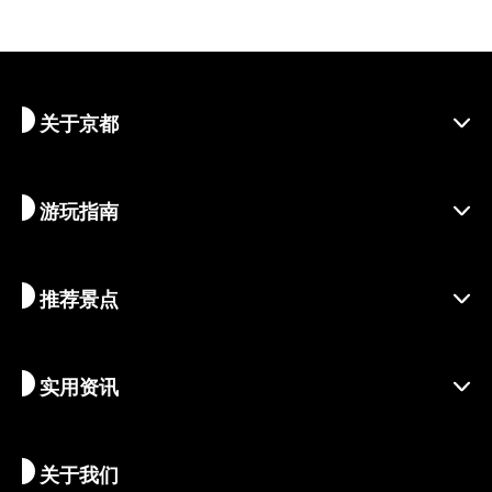
关于京都
游玩指南
探寻京都
区域介绍
推荐景点
季节资讯
旅行灵感
负责任的旅行
节庆活动
实用资讯
可持续旅游
体验活动
目的地
最新消息
历史与宗教
京都的隐秘瑰宝
关于我们
艺术与文化
推荐行程
畅游京都