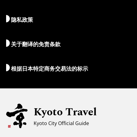
美食与美酒
前往京都
隐私政策
清晨与夜间观光
地图和工具
自然与户外
行李服务
关于翻译的免责条款
住宿推荐
翻译导游
Wi-Fi
根据日本特定商务交易法的标示
外币兑换/税金
安全信息
亲子游
无障碍旅游
Kyoto Travel
穆斯林友好环境
Kyoto City Official Guide
气候和服装