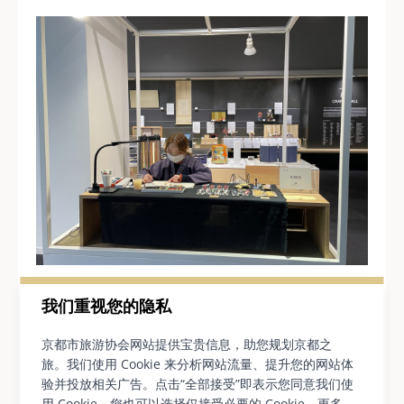
“我们希望游客能够亲眼见证这些工艺品的制作过
我们重视您的隐私
程，”八田解释说，“了解制作过程和所需的工时，从
京都市旅游协会网站提供宝贵信息，助您规划京都之
而理解这些产品为何如此昂贵。”
旅。我们使用 Cookie 来分析网站流量、提升您的网站体
验并投放相关广告。点击“全部接受”即表示您同意我们使
博物馆提供的实践活动让人们可以触摸工艺品，亲身
用 Cookie。您也可以选择仅接受必要的 Cookie。更多