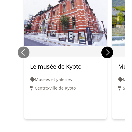
Le musée de Kyoto
Musé
Musées et galeries
Musé
Centre-ville de Kyoto
Saga