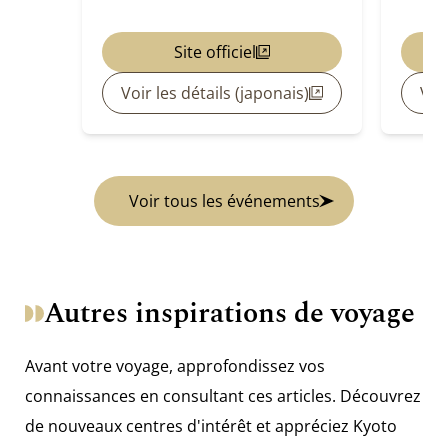
Site officiel
Voir les détails (japonais)
Voir
Voir tous les événements
Autres inspirations de voyage
Avant votre voyage, approfondissez vos
connaissances en consultant ces articles. Découvrez
de nouveaux centres d'intérêt et appréciez Kyoto