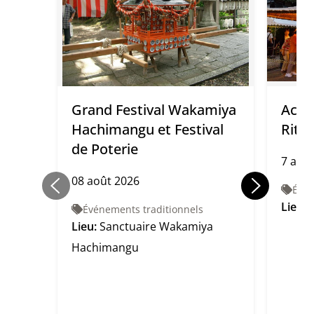
Grand Festival Wakamiya
Accue
Hachimangu et Festival
Ritu
de Poterie
7 août
08 août 2026
Évén
Lieu:
Événements traditionnels
Lieu:
Sanctuaire Wakamiya
Hachimangu