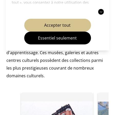
Voir toutes les activités
tout », vous consentez à notre utilisation des
cookies. Vous pouvez également choisir d'accepter
uniquement les cookies nécessaires. Pour plus
d'informations, veuillez consulter notre
politique
Accepter tout
de confidentialité
.
Explorez les centres culturels
Essentiel seulement
Faites de votre voyage une occasion
d'apprentissage. Ces musées, galeries et autres
centres culturels possèdent des collections parmi
les plus prestigieuses couvrant de nombreux
domaines culturels.