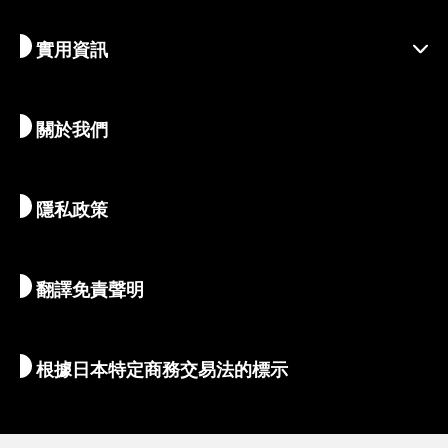
善盡責任的旅程
節慶活動
實用資訊
永續旅遊
體驗活動
目的地
最新消息
歷史與宗教
京都的絕密珍寶
關於我們
藝術與文化
推薦行程
暢遊京都
美食與美酒
前往京都
隱私政策
清晨與夜間時光
地圖和工具
自然與戶外
行李服務
翻譯免責聲明
住宿推薦
解說員導覽
Wi-Fi
根據日本特定商務交易法的標示
外幣兌換/稅收
安全信息