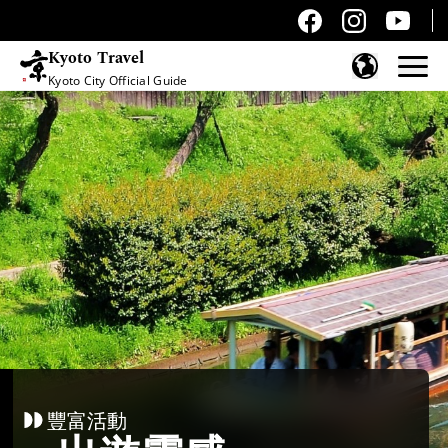
Kyoto Travel
Kyoto City Official Guide
跳至內容
豐富活動