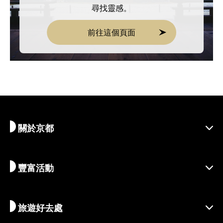
尋找靈感。
前往這個頁面
關於京都
豐富活動
探索京都
區域介紹
旅遊好去處
季節性資訊
出遊靈感