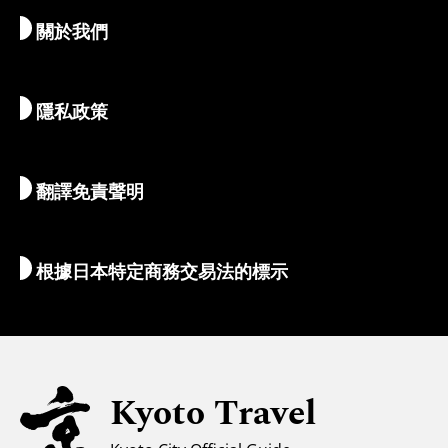
關於我們
藝術與文化
推薦行程
暢遊京都
美食與美酒
前往京都
隱私政策
清晨與夜間時光
地圖和工具
自然與戶外
行李服務
翻譯免責聲明
住宿推薦
解說員導覽
Wi-Fi
根據日本特定商務交易法的標示
外幣兌換/稅收
安全信息
親子遊
無障礙旅遊
Kyoto Travel
穆斯林友善環境