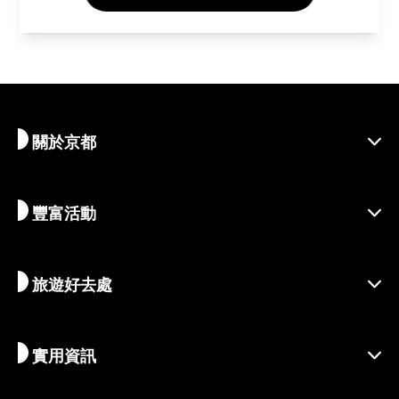
關於京都
豐富活動
探索京都
區域介紹
旅遊好去處
季節性資訊
出遊靈感
善盡責任的旅程
節慶活動
實用資訊
永續旅遊
體驗活動
目的地
最新消息
歷史與宗教
京都的絕密珍寶