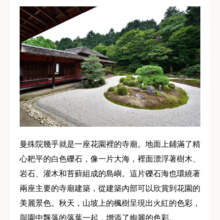
曼殊院幾乎就是一座花園裡的寺廟。地面上鋪滿了精
心耙平的白色礫石，像一片大海，裡面漂浮著樹木、
岩石、灌木和苔蘚組成的島嶼。這片礫石海也環繞著
兩座主要的寺廟建築，從建築內部可以欣賞到花園的
美麗景色。秋天，山坡上的楓樹呈現出火紅的色彩，
與園中飄落的落葉一起，增添了絢麗的色彩。