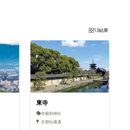
13
結果
東寺
寺廟和神社
京都站週邊