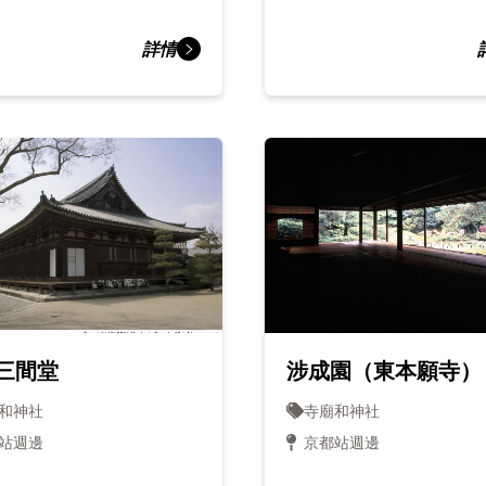
詳情
三間堂
涉成園（東本願寺）
和神社
寺廟和神社
站週邊
京都站週邊