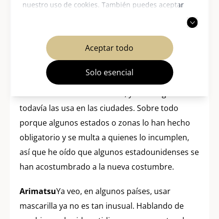
nuestro uso de cookies. También puedes aceptar
mundo usa mascarilla como si fuera la norma.
solo las cookies necesarias. Para más información,
Es como si se hubiera importado toda una
consulta nuestra
política de privacidad
.
cultura.
Aceptar todo
Julia
: Se podría pensar que en Occidente ya no
Solo esencial
se usan mascarillas, pero en realidad, depende
mucho de la zona en EE. UU., y mucha gente
todavía las usa en las ciudades. Sobre todo
porque algunos estados o zonas lo han hecho
obligatorio y se multa a quienes lo incumplen,
así que he oído que algunos estadounidenses se
han acostumbrado a la nueva costumbre.
Arimatsu
Ya veo, en algunos países, usar
mascarilla ya no es tan inusual. Hablando de