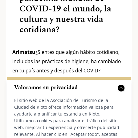
COVID-19 el mundo, la
cultura y nuestra vida
cotidiana?
Arimatsu
¿Sientes que algún hábito cotidiano,
incluidas las prácticas de higiene, ha cambiado
en tu país antes y después del COVID?
Krishani
En Sri Lanka, nunca usábamos
Valoramos su privacidad
mascarillas en nuestra vida diaria, así que ni
siquiera recuerdo haberlas visto en tiendas.
El sitio web de la Asociación de Turismo de la
Ciudad de Kioto ofrece información valiosa para
Pero de repente, nos dijeron que "nos
ayudarte a planificar tu estancia en Kioto.
pusiéramos mascarilla", y nos pilló a todos por
Utilizamos cookies para analizar el tráfico del sitio
sorpresa. Buscamos mascarillas, pero no
web, mejorar tu experiencia y ofrecerte publicidad
relevante. Al hacer clic en "Aceptar todo", aceptas
pudimos comprar ninguna. Ahora, todo el