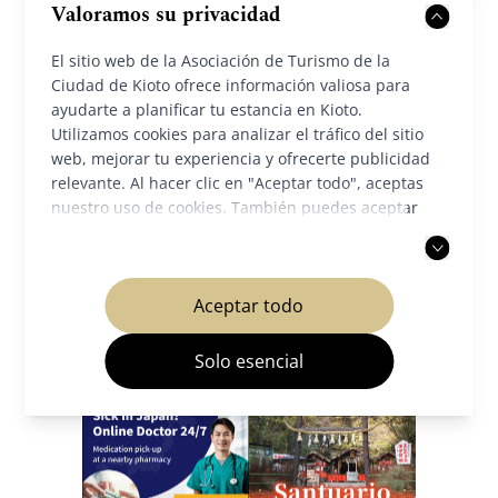
Valoramos su privacidad
El sitio web de la Asociación de Turismo de la
Ciudad de Kioto ofrece información valiosa para
ayudarte a planificar tu estancia en Kioto.
Utilizamos cookies para analizar el tráfico del sitio
web, mejorar tu experiencia y ofrecerte publicidad
Volver a Noticias
relevante. Al hacer clic en "Aceptar todo", aceptas
nuestro uso de cookies. También puedes aceptar
solo las cookies necesarias. Para más información,
consulta nuestra
política de privacidad
.
Aceptar todo
Nuestros socios
Solo esencial