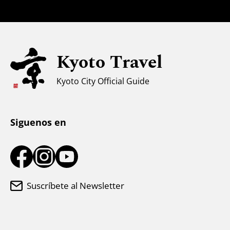
Para familias con niños
Accesibilidad
Kyoto Travel
Apoyo a los musulmanes
Clima y ropa
Kyoto City Official Guide
Centro de información turística
Siguenos en
Suscríbete al Newsletter