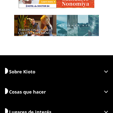
Sobre Kioto
Cosas que hacer
Descubra Kioto
Áreas
Lugares de interés
Información estacional
Inspiración para viajar