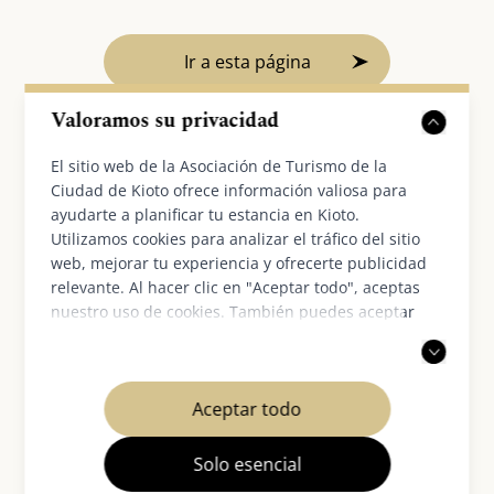
Ir a esta página
Valoramos su privacidad
Qibla en Kioto
El sitio web de la Asociación de Turismo de la
Ciudad de Kioto ofrece información valiosa para
ayudarte a planificar tu estancia en Kioto.
Qibla (Dirección de la Kaaba Sagrada en La Meca) en
Utilizamos cookies para analizar el tráfico del sitio
Kyoto: 69 grados desde el norte verdadero (norte
web, mejorar tu experiencia y ofrecerte publicidad
geodésico) en sentido antihorario. Es WNW.
relevante. Al hacer clic en "Aceptar todo", aceptas
nuestro uso de cookies. También puedes aceptar
solo las cookies necesarias. Para más información,
Si usa la brújula Qibla a continuación, debe
consulta nuestra
política de privacidad
.
establecer el norte en el número 8, luego obtendrá
la dirección correcta de Qibla (asegúrese de que no
Aceptar todo
haya instrumentos eléctricos que puedan dar
Solo esencial
influencia magnética cerca de la brújula).