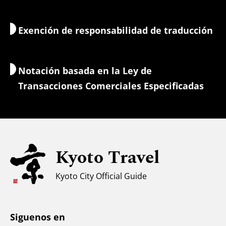
Naturaleza y aire libre
Servicios de equipaje
Exención de responsabilidad de traducción
Alojamientos
Guías-intérpretes
Wi-Fi
Notación basada en la Ley de
Cambio de moneda/Impuestos
Transacciones Comerciales Especificadas
Información de seguridad
Para familias con niños
Accesibilidad
Kyoto Travel
Apoyo a los musulmanes
Clima y ropa
Kyoto City Official Guide
Centro de información turística
Siguenos en