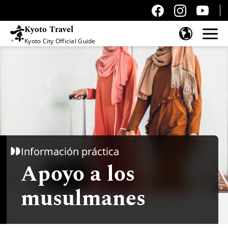
Kyoto Travel
Kyoto City Official Guide
Saltar al contenido
Información práctica
Apoyo a los
musulmanes