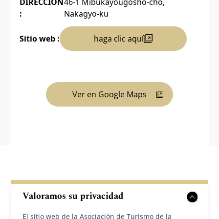
DIRECCIÓN
46-1 Mibukayougosho-cho,
:
Nakagyo-ku
Sitio web :
haga clic aquí
Ver en Google Maps
Valoramos su privacidad
Destinos cercanos
El sitio web de la Asociación de Turismo de la