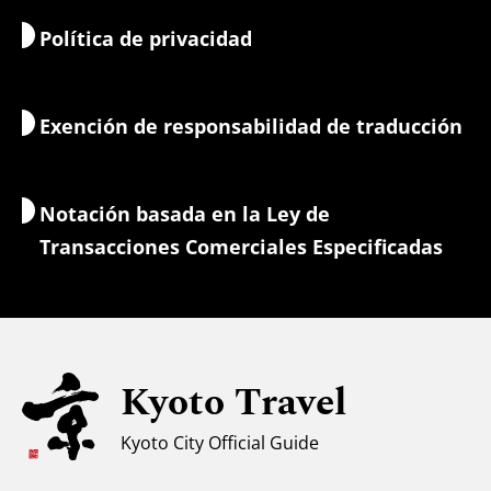
Política de privacidad
Mañana y vida nocturna
Mapas y herramientas
Naturaleza y aire libre
Servicios de equipaje
Exención de responsabilidad de traducción
Alojamientos
Guías-intérpretes
Wi-Fi
Notación basada en la Ley de
Cambio de moneda/Impuestos
Transacciones Comerciales Especificadas
Información de seguridad
Para familias con niños
Accesibilidad
Kyoto Travel
Apoyo a los musulmanes
Clima y ropa
Kyoto City Official Guide
Centro de información turística