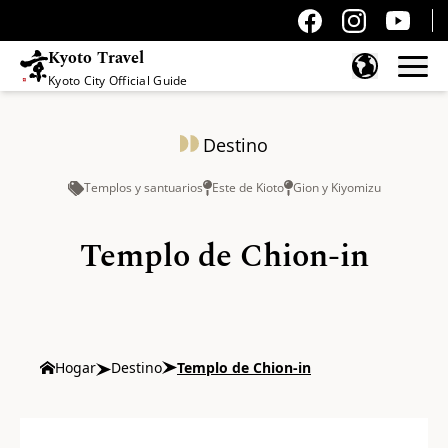
Kyoto Travel
Kyoto City Official Guide
Saltar al contenido
Destino
Templos y santuarios
Este de Kioto
Gion y Kiyomizu
Templo de Chion-in
Hogar
Destino
Templo de Chion-in