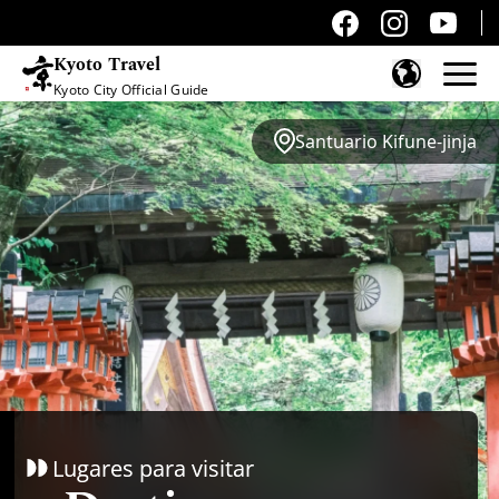
Kyoto Travel
Kyoto City Official Guide
Saltar al contenido
Santuario Kifune-jinja
Lugares para visitar