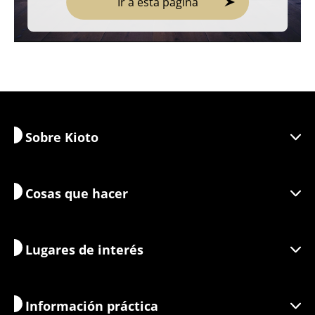
Ir a esta página
Sobre Kioto
Cosas que hacer
Descubra Kioto
Áreas
Lugares de interés
Información estacional
Inspiración para viajar
Viajes responsables
Estivales y eventos
Información práctica
Turismo sostenible
Actividades
Destino