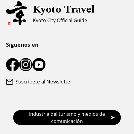
Kyoto Travel
Apoyo a los musulmanes
Clima y ropa
Kyoto City Official Guide
Centro de información turística
Siguenos en
Suscríbete al Newsletter
Industria del turismo y medios de
comunicación