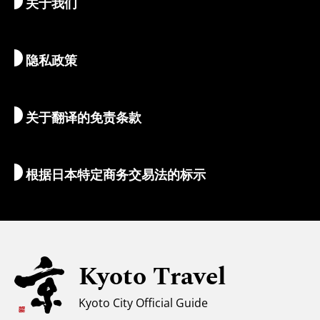
关于我们
艺术与文化
推荐行程
畅游京都
美食与美酒
前往京都
隐私政策
清晨与夜间观光
地图和工具
自然与户外
行李服务
关于翻译的免责条款
住宿推荐
翻译导游
Wi-Fi
根据日本特定商务交易法的标示
外币兑换/税金
安全信息
亲子游
无障碍旅游
Kyoto Travel
穆斯林友好环境
Kyoto City Official Guide
气候和服装