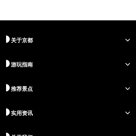
关于京都
游玩指南
探寻京都
区域介绍
推荐景点
季节资讯
旅行灵感
负责任的旅行
节庆活动
实用资讯
可持续旅游
体验活动
目的地
最新消息
历史与宗教
京都的隐秘瑰宝