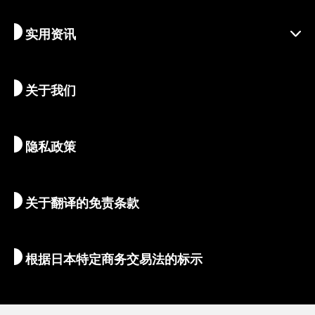
负责任的旅行
节庆活动
实用资讯
可持续旅游
体验活动
目的地
最新消息
历史与宗教
京都的隐秘瑰宝
关于我们
艺术与文化
推荐行程
畅游京都
美食与美酒
前往京都
隐私政策
清晨与夜间观光
地图和工具
自然与户外
行李服务
关于翻译的免责条款
住宿推荐
翻译导游
Wi-Fi
根据日本特定商务交易法的标示
外币兑换/税金
安全信息