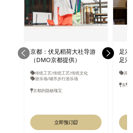
京都：伏见稻荷大社导游
足浴按
（DMO京都提供）
足浴按
传统工艺/传统工艺/传统文化
其他
游乐场/城市步行游乐场
东
西
京都的隐秘瑰宝
立即预订