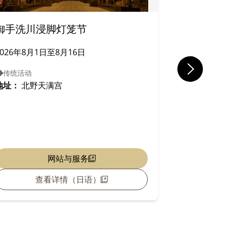
Mozuyaugu
御手洗川浸脚灯笼节
年）制作的黑色
题词。
2026年8月1日至8月16日
特别展览
传统活动
烧茶碗的
地址：
北野天满宫
2026年4月
艺术/音乐/
地址：
乐博
网站与服务
查看详情（日语）