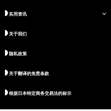
负责任的旅行
节庆活动
实用资讯
可持续旅游
体验活动
目的地
最新消息
历史与宗教
京都的隐秘瑰宝
关于我们
艺术与文化
推荐行程
畅游京都
美食与美酒
前往京都
隐私政策
清晨与夜间观光
地图和工具
自然与户外
行李服务
关于翻译的免责条款
住宿推荐
翻译导游
Wi-Fi
根据日本特定商务交易法的标示
外币兑换/税金
安全信息