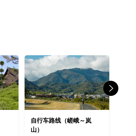
自行车路线（嵯峨～岚
嵯峨
山）
博物