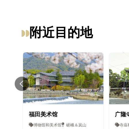
附近目的地
福田美术馆
广隆
博物馆和美术馆
嵯峨＆岚山
寺庙