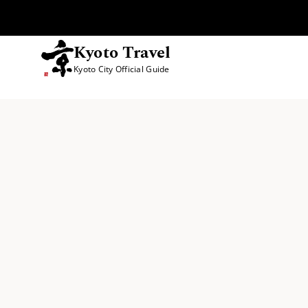
Kyoto Travel
Kyoto City Official Guide
跳至内容