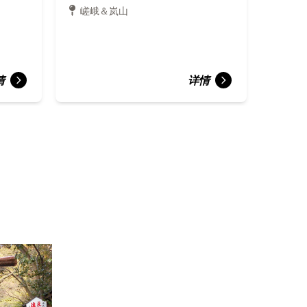
嵯峨＆岚山
情
详情