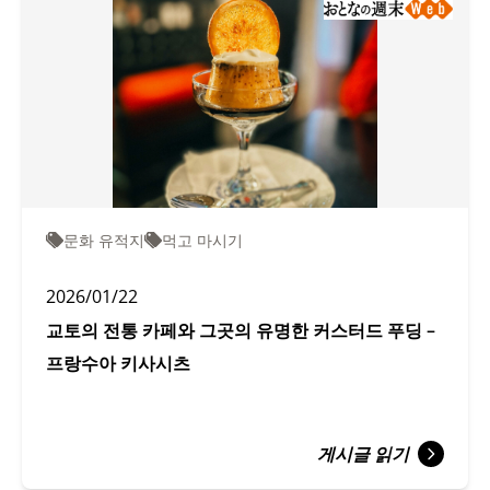
문화 유적지
먹고 마시기
2026/01/22
교토의 전통 카페와 그곳의 유명한 커스터드 푸딩 –
프랑수아 키사시츠
게시글 읽기