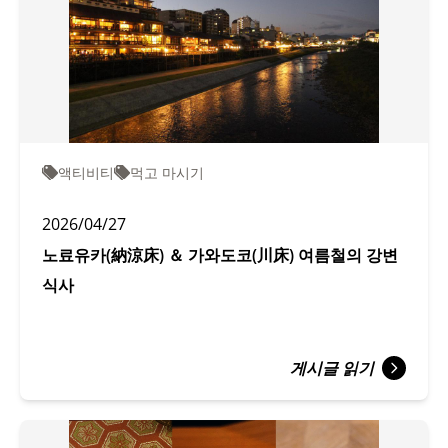
액티비티
먹고 마시기
2026/04/27
노료유카(納涼床) ＆ 가와도코(川床) 여름철의 강변
식사
게시글 읽기