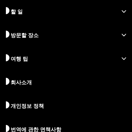
할 일
교토 알아보기
지역
방문할 장소
시즌별 정보
여행 아이디어
책임 여행
축제 및 이벤트
여행 팁
지속가능한 관광
액티비티
목적지
뉴스
역사 & 종교
교토의 숨겨진 명소
회사소개
예술 & 문화
여정
교토 둘러보기
먹고 마시기
교토로 가는 방법
개인정보 정책
아침 & 밤
지도 및 도구
자연 & 야외활동
수하물 서비스
번역에 관한 면책사항
숙박 시설
통역 가이드