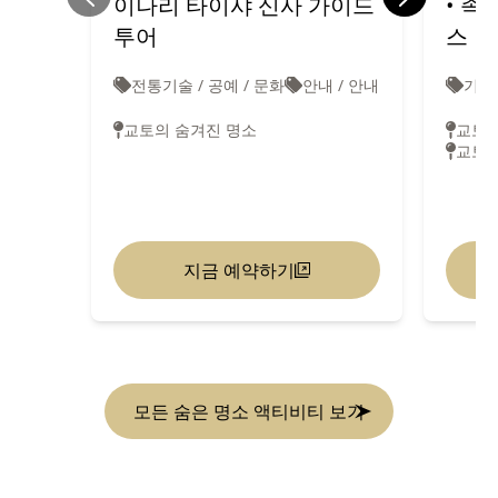
이나리 타이샤 신사 가이드
• 족
투어
스
전통기술 / 공예 / 문화
안내 / 안내
기타
교토의 숨겨진 명소
교토 
교토의
지금 예약하기
모든 숨은 명소 액티비티 보기