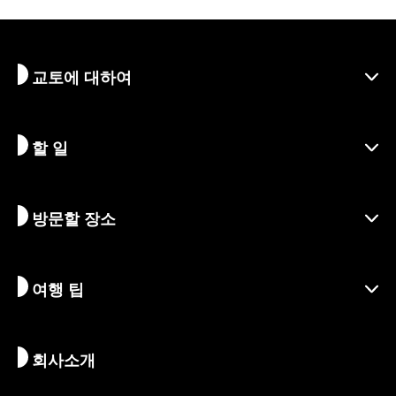
교토에 대하여
할 일
교토 알아보기
지역
방문할 장소
시즌별 정보
여행 아이디어
책임 여행
축제 및 이벤트
여행 팁
지속가능한 관광
액티비티
목적지
뉴스
역사 & 종교
교토의 숨겨진 명소
회사소개
예술 & 문화
여정
교토 둘러보기