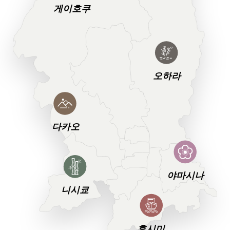
게이호쿠
오하라
다카오
야마시나
니시쿄
후시미