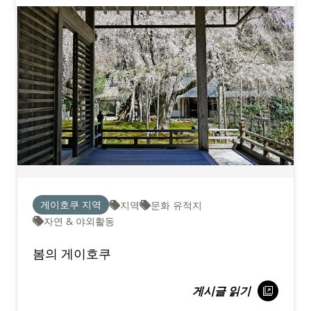
게이호쿠 지역
지역
문화 유적지
자연 & 야외활동
봄의 게이호쿠
게시글 읽기