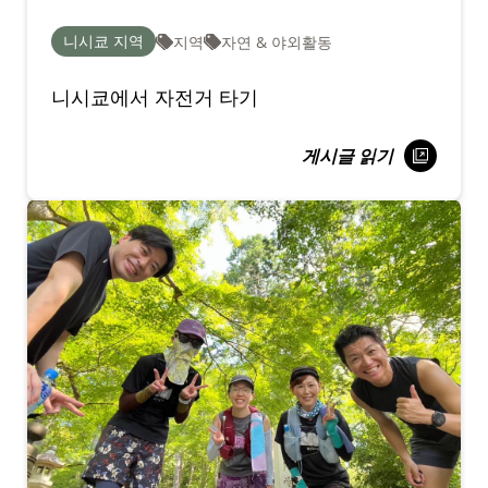
니시쿄 지역
지역
자연 & 야외활동
니시쿄에서 자전거 타기
게시글 읽기