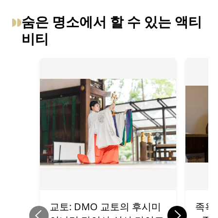
숨은 명소에서 할 수 있는 액티
비티
교토: DMO 교토의 후시미
족욕 