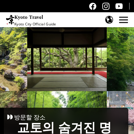
Kyoto Travel
Kyoto City Official Guide
콘텐츠 건너뛰기
방문할 장소
교토의 숨겨진 명