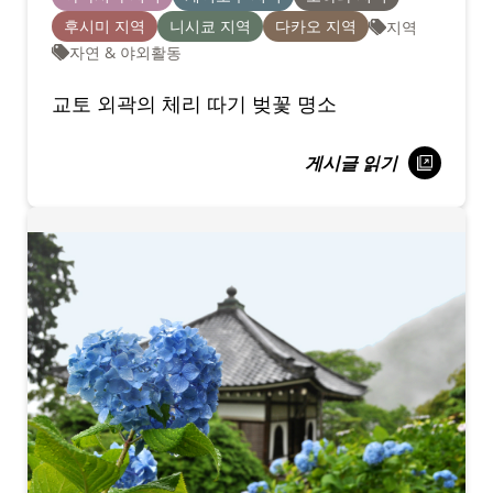
후시미 지역
니시쿄 지역
다카오 지역
지역
자연 & 야외활동
교토 외곽의 체리 따기 벚꽃 명소
게시글 읽기