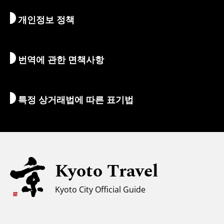
먹고 마시기
교토로 가는 방법
개인정보 정책
아침 & 밤
지도 및 도구
자연 & 야외활동
수하물 서비스
번역에 관한 면책사항
숙박 시설
통역 가이드
Wi-Fi
특정 상거래법에 따른 표기법
환전/세금
안전에 관한 정보
자녀 동반 가족을 위한 정보
유니버설 관광
Kyoto Travel
무슬림을 위한 정보
Kyoto City Official Guide
날씨와 옷차림
관광 안내소