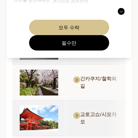
이트를 참조하세요.
개인정보 보호정책
.
사
모두 수락
필수만
오카자키
긴카쿠지/철학의
길
교토고쇼/시모가
모