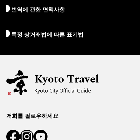
번역에 관한 면책사항
숙박 시설
통역 가이드
Wi-Fi
특정 상거래법에 따른 표기법
환전/세금
안전에 관한 정보
자녀 동반 가족을 위한 정보
유니버설 관광
Kyoto Travel
무슬림을 위한 정보
Kyoto City Official Guide
날씨와 옷차림
관광 안내소
저희를 팔로우하세요