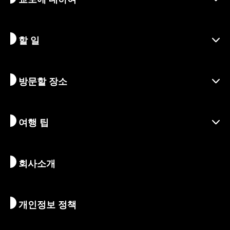
할 일
교토 알아보기
지역
방문할 장소
시즌별 정보
여행 아이디어
책임 여행
축제 및 이벤트
여행 팁
지속가능한 관광
액티비티
목적지
뉴스
역사 & 종교
교토의 숨겨진 명소
회사소개
예술 & 문화
여정
교토 둘러보기
먹고 마시기
교토로 가는 방법
개인정보 정책
아침 & 밤
지도 및 도구
자연 & 야외활동
수하물 서비스