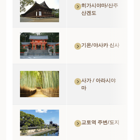
히가시야마/산주
산겐도
기온/야사카 신사
사가 / 아라시야
마
교토역 주변/도지