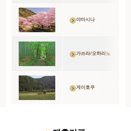
야마시나
가쓰라/오하라노
게이호쿠