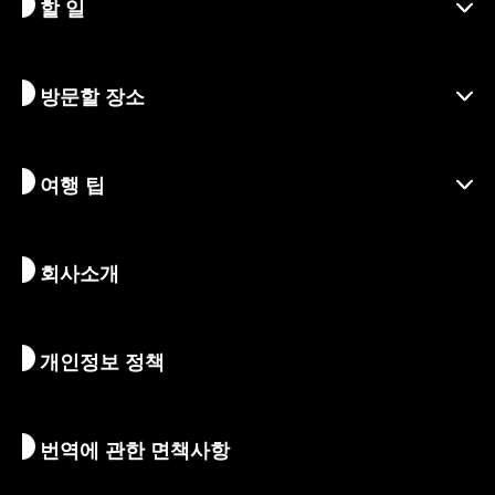
할 일
교토 알아보기
지역
방문할 장소
시즌별 정보
여행 아이디어
책임 여행
축제 및 이벤트
여행 팁
지속가능한 관광
액티비티
목적지
뉴스
역사 & 종교
교토의 숨겨진 명소
회사소개
예술 & 문화
여정
교토 둘러보기
먹고 마시기
교토로 가는 방법
개인정보 정책
아침 & 밤
지도 및 도구
자연 & 야외활동
수하물 서비스
번역에 관한 면책사항
숙박 시설
통역 가이드