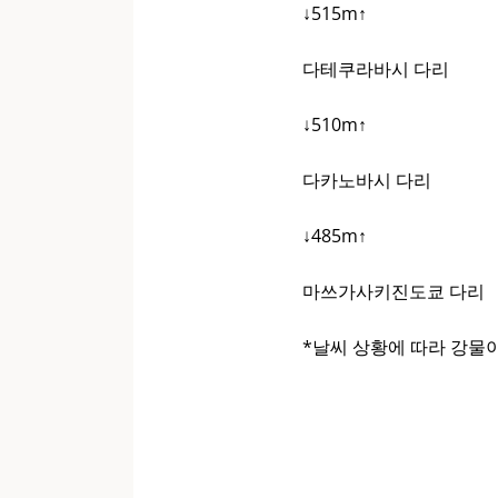
↓515m↑
다테쿠라바시 다리
↓510m↑
다카노바시 다리
↓485m↑
마쓰가사키진도쿄 다리
*날씨 상황에 따라 강물이