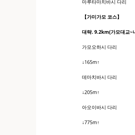
마루타마치바시 다리
【가미가모 코스】
대략. 9.2km(가모대교
가모오하시 다리
↓165m↑
데마치바시 다리
↓205m↑
아오이바시 다리
↓775m↑