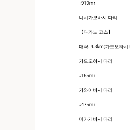
↓910m↑
니시가모바시 다리
【다카노 코스】
대략. 4.3km(가모오하
가모오하시 다리
↓165m↑
가와이바시 다리
↓475m↑
미카게바시 다리