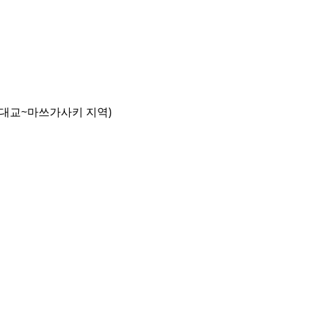
시 대교~마쓰가사키 지역)