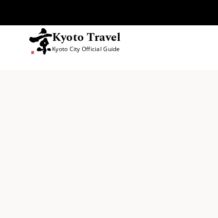
Kyoto Travel
Kyoto City Official Guide
콘텐츠 건너뛰기