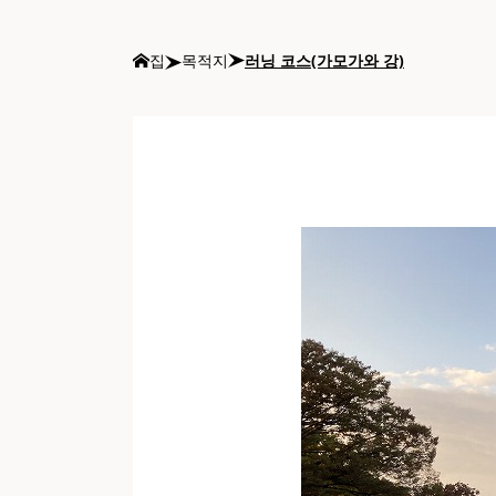
집
목적지
러닝 코스(가모가와 강)