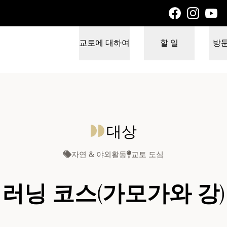
교토에 대하여
할 일
방
대상
자연 & 야외활동
교토 도심
러닝 코스(가모가와 강)