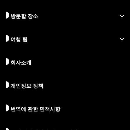
지역
방문할 장소
시즌별 정보
여행 아이디어
책임 여행
축제 및 이벤트
여행 팁
지속가능한 관광
액티비티
목적지
뉴스
역사 & 종교
교토의 숨겨진 명소
회사소개
예술 & 문화
여정
교토 둘러보기
먹고 마시기
교토로 가는 방법
개인정보 정책
아침 & 밤
지도 및 도구
자연 & 야외활동
수하물 서비스
번역에 관한 면책사항
숙박 시설
통역 가이드
Wi-Fi