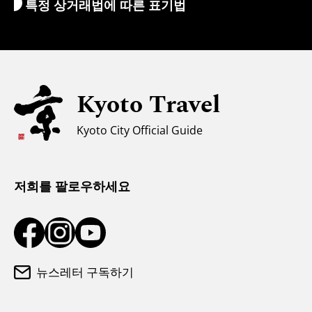
특정 상거래법에 따른 표기법
환전/세금
안전에 관한 정보
자녀 동반 가족을 위한 정보
유니버설 관광
Kyoto Travel
무슬림을 위한 정보
Kyoto City Official Guide
날씨와 옷차림
관광 안내소
저희를 팔로우하세요
뉴스레터 구독하기