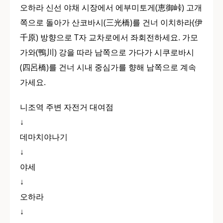
오하라 신선 야채 시장에서 에부미토게(恵御峠) 고개
쪽으로 돌아가 산코바시(三光橋)를 건너 이치하라(伊
千原) 방향으로 T자 교차로에서 좌회전하세요. 가모
가와(鴨川) 강을 따라 남쪽으로 가다가 시쿠로바시
(四呂橋)를 건너 시내 중심가를 향해 남쪽으로 계속
가세요.
니조역 주변 자전거 대여점
↓
데마치야나기
↓
야세
↓
오하라
↓