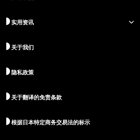
负责任的旅行
节庆活动
实用资讯
可持续旅游
体验活动
目的地
最新消息
历史与宗教
京都的隐秘瑰宝
关于我们
艺术与文化
推荐行程
畅游京都
美食与美酒
前往京都
隐私政策
清晨与夜间观光
地图和工具
自然与户外
行李服务
关于翻译的免责条款
住宿推荐
翻译导游
Wi-Fi
根据日本特定商务交易法的标示
外币兑换/税金
安全信息