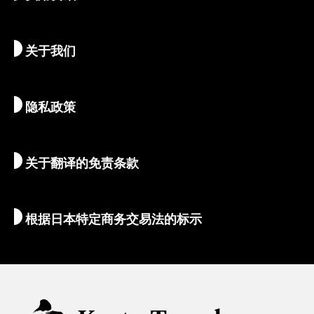
最新消息
历史与宗教
京都的隐秘瑰宝
关于我们
艺术与文化
推荐行程
畅游京都
美食与美酒
前往京都
隐私政策
清晨与夜间观光
地图和工具
自然与户外
行李服务
关于翻译的免责条款
住宿推荐
翻译导游
Wi-Fi
根据日本特定商务交易法的标示
外币兑换/税金
安全信息
亲子游
无障碍旅游