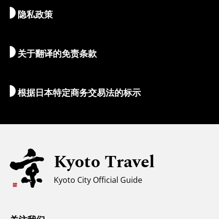
隐私政策
清晨与夜间观光
地图和工具
自然与户外
行李服务
关于翻译的免责条款
住宿推荐
翻译导游
Wi-Fi
根据日本特定商务交易法的标示
外币兑换/税金
安全信息
亲子游
无障碍旅游
Kyoto Travel
穆斯林友好环境
Kyoto City Official Guide
气候和服装
游客咨询中心