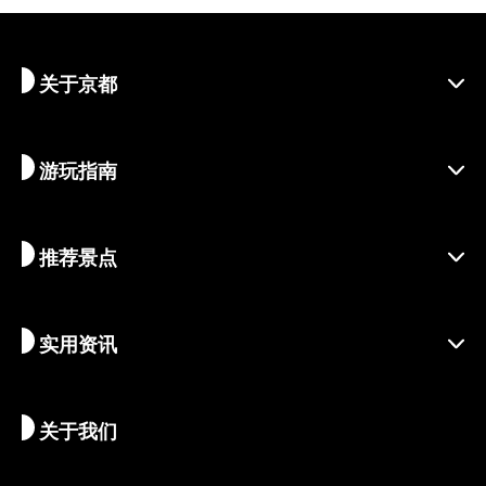
关于京都
游玩指南
探寻京都
区域介绍
推荐景点
季节资讯
旅行灵感
负责任的旅行
节庆活动
实用资讯
可持续旅游
体验活动
目的地
最新消息
历史与宗教
京都的隐秘瑰宝
关于我们
艺术与文化
推荐行程
畅游京都
美食与美酒
前往京都