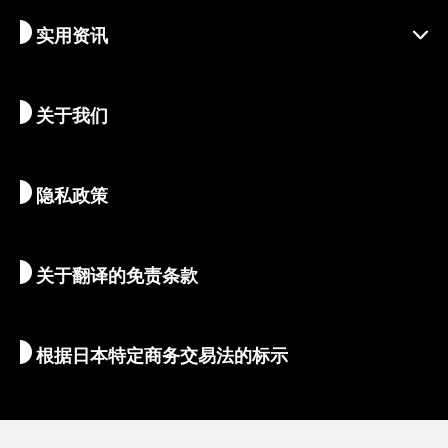
实用资讯
可持续旅游
体验活动
目的地
最新消息
历史与宗教
京都的隐秘瑰宝
关于我们
艺术与文化
推荐行程
畅游京都
美食与美酒
前往京都
隐私政策
清晨与夜间观光
地图和工具
自然与户外
行李服务
关于翻译的免责条款
住宿推荐
翻译导游
Wi-Fi
根据日本特定商务交易法的标示
外币兑换/税金
安全信息
亲子游