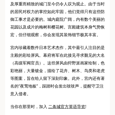
及厚重而精致的城门至今仍令人叹为观止。由于当时
的居民对权力的掌控如此牢固，他们觉得只有这些防
御工事才是必要的。城内庭院广阔，内有数个美丽的
花园以及成片的梅树和樱花树。宫殿建筑本身气势恢
宏，但仔细观察，你会发现其装饰细节极其丰富。
宫内珍藏着数件日本艺术杰作，其中最引人注目的是
主殿的彩绘屏风。幕府将军在此接见寻求觐见的大名
（高级军阀官员）。这些屏风由狩野派画家绘制，色
彩艳丽，大量镀金，描绘了花卉、树木、鸟类和老虎
等图案，旨在给人留下深刻印象。此外，宫内还有著
名的“夜莺地板”，踩踏时会发出吱吱声，提醒守卫注
意入侵者。
当你在那里时，加入
二条城官方英语导览
!