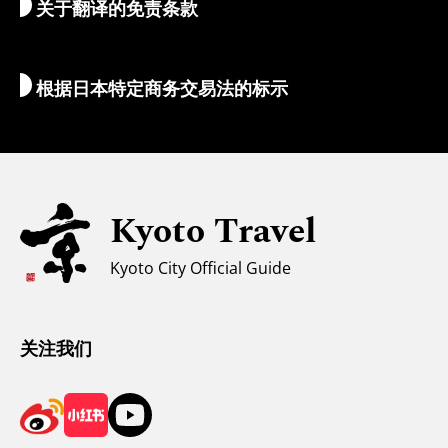
关于翻译的免责条款
住宿推荐
翻译导游
Wi-Fi
根据日本特定商务交易法的标示
外币兑换/税金
安全信息
亲子游
无障碍旅游
Kyoto Travel
穆斯林友好环境
Kyoto City Official Guide
气候和服装
游客咨询中心
关注我们