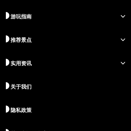
游玩指南
探寻京都
区域介绍
推荐景点
季节资讯
旅行灵感
负责任的旅行
节庆活动
实用资讯
可持续旅游
体验活动
目的地
最新消息
历史与宗教
京都的隐秘瑰宝
关于我们
艺术与文化
推荐行程
畅游京都
美食与美酒
前往京都
隐私政策
清晨与夜间观光
地图和工具
自然与户外
行李服务