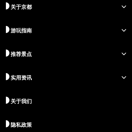
关于京都
游玩指南
探寻京都
区域介绍
推荐景点
季节资讯
旅行灵感
负责任的旅行
节庆活动
实用资讯
可持续旅游
体验活动
目的地
最新消息
历史与宗教
京都的隐秘瑰宝
关于我们
艺术与文化
推荐行程
畅游京都
美食与美酒
前往京都
隐私政策
清晨与夜间观光
地图和工具