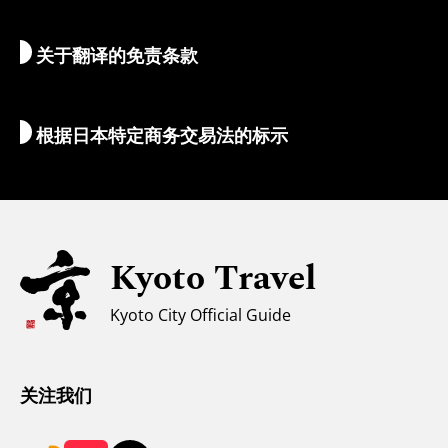
自然与户外
行李服务
关于翻译的免责条款
住宿推荐
翻译导游
Wi-Fi
根据日本特定商务交易法的标示
外币兑换/税金
安全信息
亲子游
无障碍旅游
Kyoto Travel
穆斯林友好环境
Kyoto City Official Guide
气候和服装
游客咨询中心
关注我们