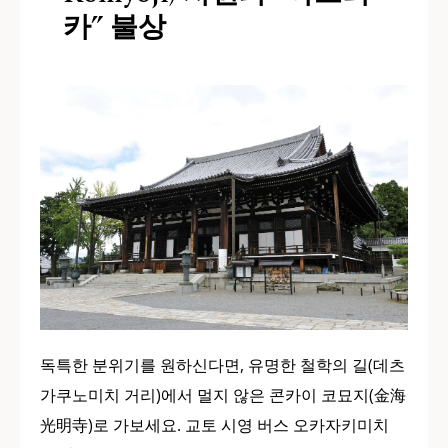
카” 불상
독특한 분위기를 원하신다면, 유명한 철학의 길(데츠
가쿠노미치 거리)에서 멀지 않은 콘카이 코묘지(金海
光明寺)로 가보세요. 교토 시영 버스 오카자키미치