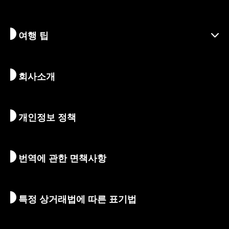
책임 여행
축제 및 이벤트
여행 팁
지속가능한 관광
액티비티
목적지
뉴스
역사 & 종교
교토의 숨겨진 명소
회사소개
예술 & 문화
여정
교토 둘러보기
먹고 마시기
교토로 가는 방법
개인정보 정책
아침 & 밤
지도 및 도구
자연 & 야외활동
수하물 서비스
번역에 관한 면책사항
숙박 시설
통역 가이드
Wi-Fi
특정 상거래법에 따른 표기법
환전/세금
안전에 관한 정보