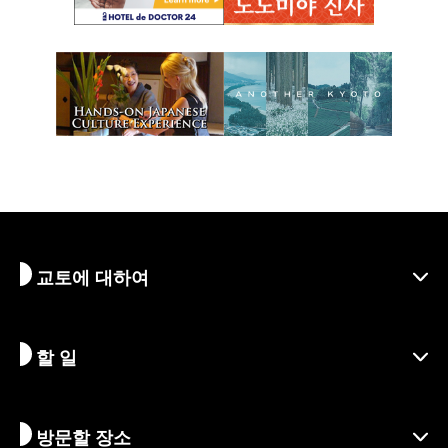
교토에 대하여
할 일
교토 알아보기
지역
방문할 장소
시즌별 정보
여행 아이디어