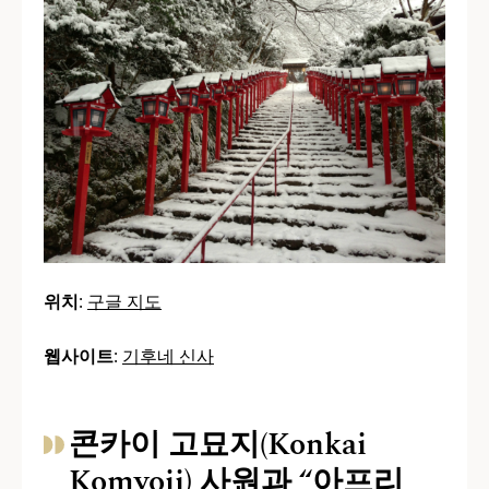
위치
:
구글 지도
웹사이트
:
기후네 신사
콘카이 고묘지(Konkai
Komyoji) 사원과 “아프리