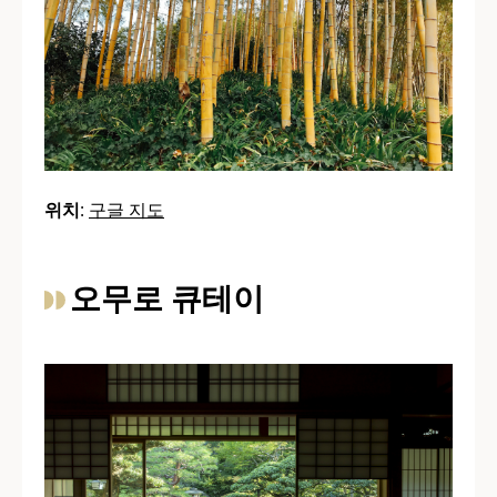
위치
:
구글 지도
오무로 큐테이