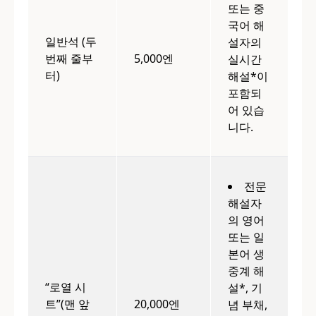
또는 중
국어 해
일반석 (두
설자의
번째 줄부
5,000엔
실시간
터)
해설*이
포함되
어 있습
니다.
전문
해설자
의 영어
또는 일
본어 생
중계 해
“로열 시
설*, 기
트”(맨 앞
20,000엔
념 부채,