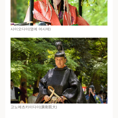
사이오다이(명예 여사제)
고노에츠카이다이(廣衛凱大)