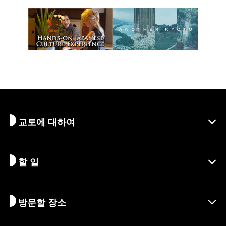
교토에 대하여
할 일
교토 알아보기
지역
방문할 장소
시즌별 정보
여행 아이디어
책임 여행
축제 및 이벤트