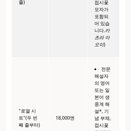
줄)
접시꽃
모자가
포함되
어 있습
니다.
카
츠라 아
오이
)
전문
해설자
의 영어
또는 일
본어 생
중계 해
"로열 시
설*, 기
트"(두 번
18,000엔
념 부채,
째 줄부터)
접시꽃