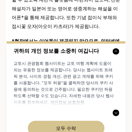
해설자가 일본어 또는 영어로 생중계하는 해설을 이
어폰*을 통해 제공합니다. 또한 기념 접이식 부채와
접시꽃 모자(아오이 카츠라)가 제공됩니다.
*현장에서는 이어폰이 제공되지 않으므로, 인터넷에
연결된 스마트폰이나 태블릿과 함께 개인 이어폰을
귀하의 개인 정보를 소중히 여깁니다
지참해 주시기 바랍니다.
교토시 관광협회 웹사이트는 교토 여행 계획에 도움이
되는 유용한 정보를 제공합니다. 당사는 웹사이트 트래
픽 분석, 사이트 경험 개선, 관련 광고 게재를 위해 쿠키
5. 권고사항
를 사용합니다. "모두 허용"을 클릭하면 당사의 쿠키 사
용에 동의하는 것으로 간주됩니다. 필요한 쿠키만 허용
하도록 선택할 수도 있습니다. 자세한 내용은 당사 웹사
이트를 참조하세요.
개인정보 보호정책
.
비가 올 경우 행렬은 5월 16일로 연기됩니다. 최
종 결정은 전날 오후 6시경에 내려질 예정입니다.
스마트폰이나 인터넷에 연결되는 기기, 그리고 헤
모두 수락
드폰을 꼭 지참해 주세요. 없으면 실시간 해설을 들