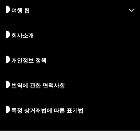
여행 팁
지속가능한 관광
액티비티
목적지
뉴스
역사 & 종교
교토의 숨겨진 명소
회사소개
예술 & 문화
여정
교토 둘러보기
먹고 마시기
교토로 가는 방법
개인정보 정책
아침 & 밤
지도 및 도구
자연 & 야외활동
수하물 서비스
번역에 관한 면책사항
숙박 시설
통역 가이드
Wi-Fi
특정 상거래법에 따른 표기법
환전/세금
안전에 관한 정보
자녀 동반 가족을 위한 정보