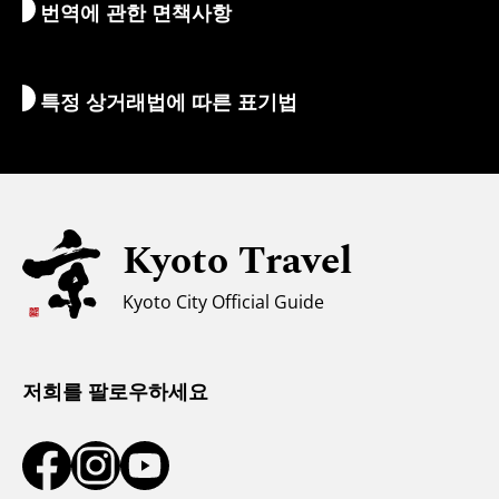
번역에 관한 면책사항
숙박 시설
통역 가이드
Wi-Fi
특정 상거래법에 따른 표기법
환전/세금
안전에 관한 정보
자녀 동반 가족을 위한 정보
유니버설 관광
Kyoto Travel
무슬림을 위한 정보
Kyoto City Official Guide
날씨와 옷차림
관광 안내소
저희를 팔로우하세요