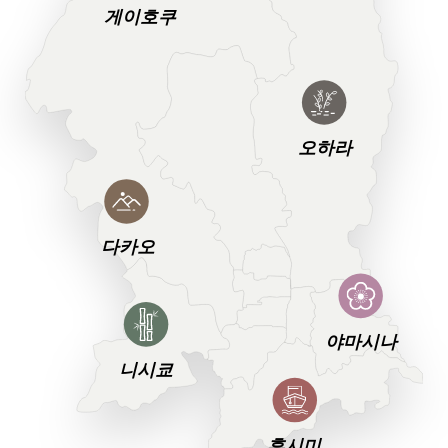
게이호쿠
오하라
다카오
야마시나
니시쿄
후시미