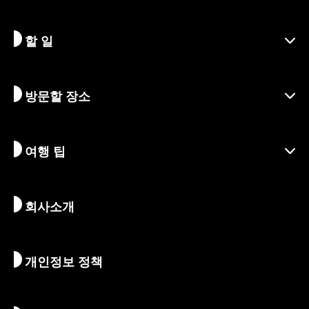
할 일
교토 알아보기
지역
방문할 장소
시즌별 정보
여행 아이디어
책임 여행
축제 및 이벤트
여행 팁
지속가능한 관광
액티비티
목적지
뉴스
역사 & 종교
교토의 숨겨진 명소
회사소개
예술 & 문화
여정
교토 둘러보기
먹고 마시기
교토로 가는 방법
개인정보 정책
아침 & 밤
지도 및 도구
자연 & 야외활동
수하물 서비스