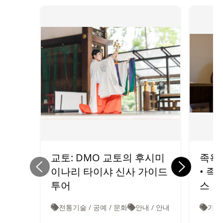
교토: DMO 교토의 후시미
족욕 
이나리 타이샤 신사 가이드
• 족
투어
스
전통기술 / 공예 / 문화
안내 / 안내
기타