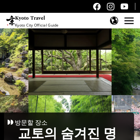
Kyoto Travel
Kyoto City Official Guide
콘텐츠 건너뛰기
방문할 장소
교토의 숨겨진 명