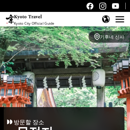
Kyoto Travel
Kyoto City Official Guide
콘텐츠 건너뛰기
기후네 신사
방문할 장소