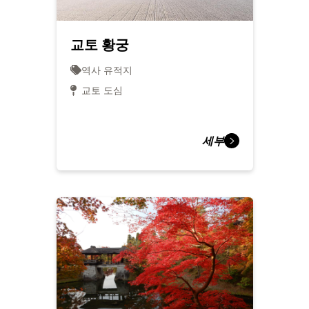
교토 황궁
역사 유적지
교토 도심
세부