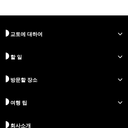
교토에 대하여
할 일
교토 알아보기
지역
방문할 장소
시즌별 정보
여행 아이디어
책임 여행
축제 및 이벤트
여행 팁
지속가능한 관광
액티비티
목적지
뉴스
역사 & 종교
교토의 숨겨진 명소
회사소개
예술 & 문화
여정
교토 둘러보기