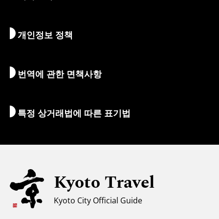
먹고 마시기
교토로 가는 방법
개인정보 정책
아침 & 밤
지도 및 도구
자연 & 야외활동
수하물 서비스
번역에 관한 면책사항
숙박 시설
통역 가이드
Wi-Fi
특정 상거래법에 따른 표기법
환전/세금
안전에 관한 정보
자녀 동반 가족을 위한 정보
유니버설 관광
Kyoto Travel
무슬림을 위한 정보
Kyoto City Official Guide
날씨와 옷차림