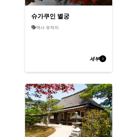
슈가쿠인 별궁
역사 유적지
세부