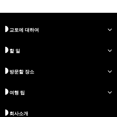
교토에 대하여
할 일
교토 알아보기
지역
방문할 장소
시즌별 정보
여행 아이디어
책임 여행
축제 및 이벤트
여행 팁
지속가능한 관광
액티비티
목적지
뉴스
역사 & 종교
교토의 숨겨진 명소
회사소개
예술 & 문화
여정
교토 둘러보기