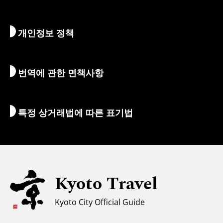
먹고 마시기
교토로 가는 방법
개인정보 정책
아침 & 밤
지도 및 도구
자연 & 야외활동
수하물 서비스
번역에 관한 면책사항
숙박 시설
통역 가이드
Wi-Fi
특정 상거래법에 따른 표기법
환전/세금
안전에 관한 정보
자녀 동반 가족을 위한 정보
유니버설 관광
Kyoto Travel
무슬림을 위한 정보
Kyoto City Official Guide
날씨와 옷차림