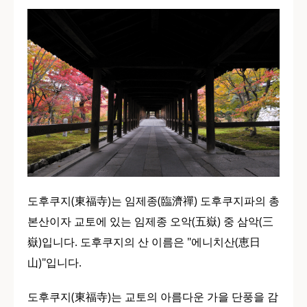
도후쿠지(東福寺)는 임제종(臨濟禪) 도후쿠지파의 총
본산이자 교토에 있는 임제종 오악(五嶽) 중 삼악(三
嶽)입니다. 도후쿠지의 산 이름은 "에니치산(恵日
山)"입니다.
도후쿠지(東福寺)는 교토의 아름다운 가을 단풍을 감