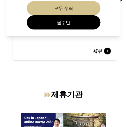
비바 교토 광장
모두 수락
교토역 주변
필수만
세부
제휴기관