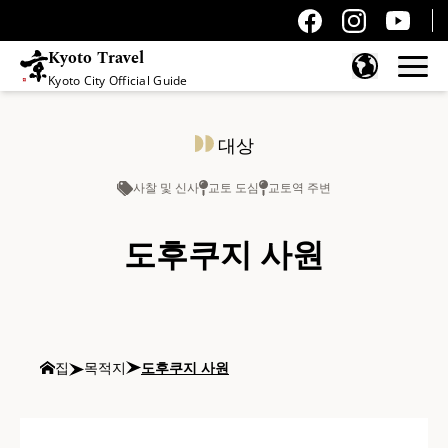
Kyoto Travel
Kyoto City Official Guide
콘텐츠 건너뛰기
대상
사찰 및 신사
교토 도심
교토역 주변
도후쿠지 사원
집
목적지
도후쿠지 사원