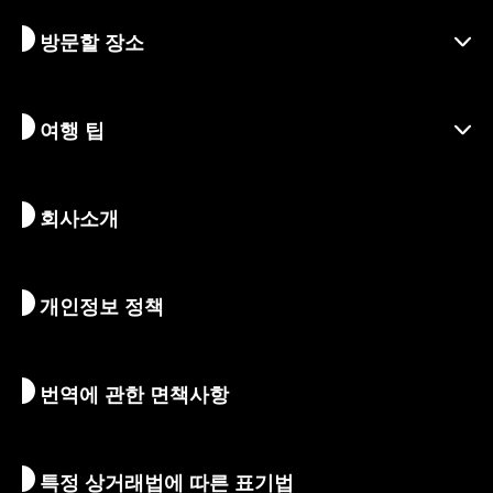
지역
방문할 장소
시즌별 정보
여행 아이디어
책임 여행
축제 및 이벤트
여행 팁
지속가능한 관광
액티비티
목적지
뉴스
역사 & 종교
교토의 숨겨진 명소
회사소개
예술 & 문화
여정
교토 둘러보기
먹고 마시기
교토로 가는 방법
개인정보 정책
아침 & 밤
지도 및 도구
자연 & 야외활동
수하물 서비스
번역에 관한 면책사항
숙박 시설
통역 가이드
Wi-Fi
특정 상거래법에 따른 표기법
환전/세금