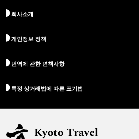
뉴스
역사 & 종교
교토의 숨겨진 명소
회사소개
예술 & 문화
여정
교토 둘러보기
먹고 마시기
교토로 가는 방법
개인정보 정책
아침 & 밤
지도 및 도구
자연 & 야외활동
수하물 서비스
번역에 관한 면책사항
숙박 시설
통역 가이드
Wi-Fi
특정 상거래법에 따른 표기법
환전/세금
안전에 관한 정보
자녀 동반 가족을 위한 정보
유니버설 관광
Kyoto Travel
무슬림을 위한 정보