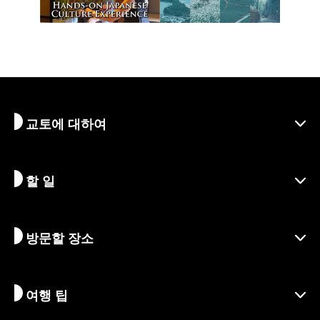
교토에 대하여
할 일
교토 알아보기
지역
방문할 장소
시즌별 정보
여행 아이디어
책임 여행
축제 및 이벤트
여행 팁
지속가능한 관광
액티비티
목적지