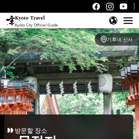
Kyoto Travel
Kyoto City Official Guide
콘텐츠 건너뛰기
기후네 신사
방문할 장소