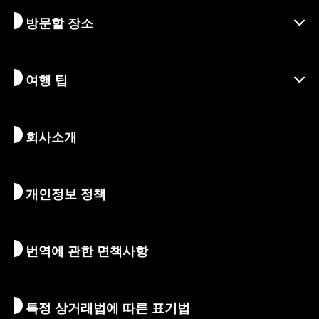
방문할 장소
시즌별 정보
여행 아이디어
책임 여행
축제 및 이벤트
여행 팁
지속가능한 관광
액티비티
목적지
뉴스
역사 & 종교
교토의 숨겨진 명소
회사소개
예술 & 문화
여정
교토 둘러보기
먹고 마시기
교토로 가는 방법
개인정보 정책
아침 & 밤
지도 및 도구
자연 & 야외활동
수하물 서비스
번역에 관한 면책사항
숙박 시설
통역 가이드
Wi-Fi
특정 상거래법에 따른 표기법
환전/세금