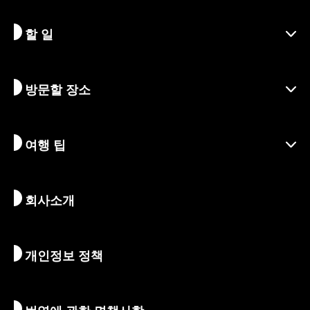
할 일
교토 알아보기
지역
방문할 장소
시즌별 정보
여행 아이디어
책임 여행
축제 및 이벤트
여행 팁
지속가능한 관광
액티비티
목적지
뉴스
역사 & 종교
교토의 숨겨진 명소
회사소개
예술 & 문화
여정
교토 둘러보기
먹고 마시기
교토로 가는 방법
개인정보 정책
아침 & 밤
지도 및 도구
자연 & 야외활동
수하물 서비스