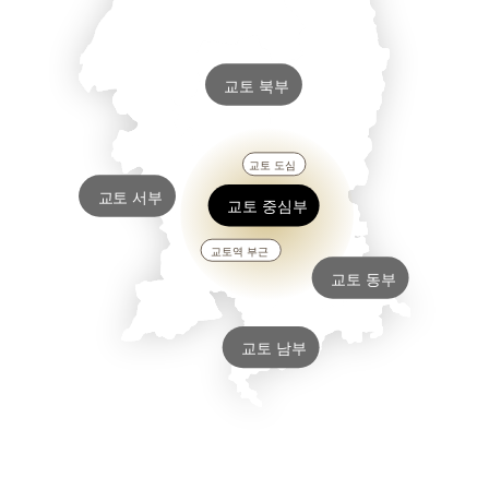
교토
북부
&
(
,
구라마
기부네
오하라
야세
)
히에이잔
산
포함
다카오
&
기누가사
기타노
교토
도심
&
철학의
길
오카자키
교토
서부
교토
중심부
&
야마시나
사가
아라시야마
교토역
부근
교토
동부
니시쿄
후시미
교토
남부