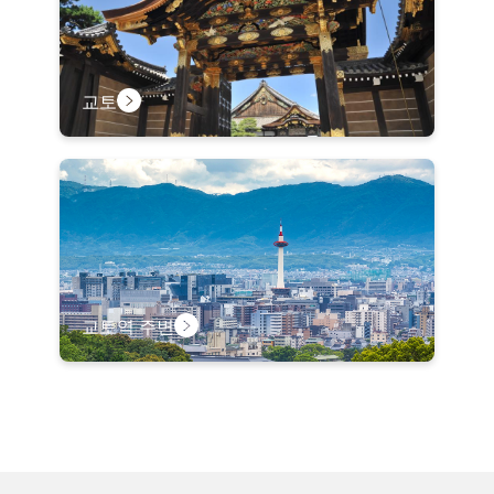
교토
교토역 주변