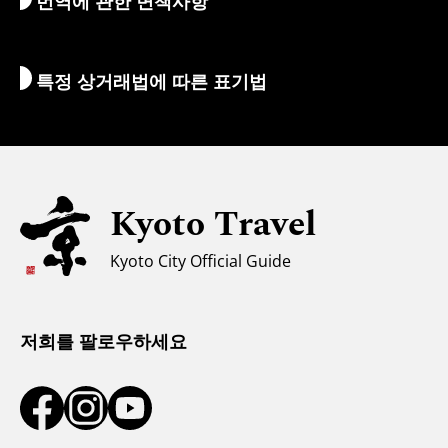
번역에 관한 면책사항
숙박 시설
통역 가이드
Wi-Fi
특정 상거래법에 따른 표기법
환전/세금
안전에 관한 정보
자녀 동반 가족을 위한 정보
유니버설 관광
Kyoto Travel
무슬림을 위한 정보
Kyoto City Official Guide
날씨와 옷차림
관광 안내소
저희를 팔로우하세요